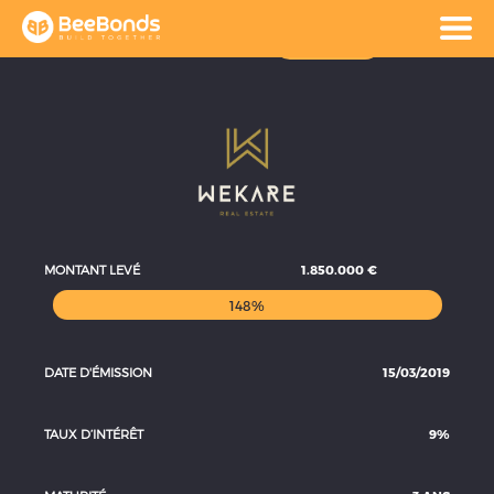
wekare
FR
Accueil
Projets
Contact
SE CONNECTER
MONTANT LEVÉ
1.850.000 €
ACCUEIL
148%
PROJETS
DATE D'ÉMISSION
15/03/2019
TAUX D’INTÉRÊT
9%
CONTACT