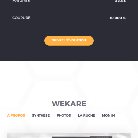
MATURITÉ
3 ANS
FR
COUPURE
10.000 €
EN
NL
SUIVRE L'ÉVOLUTION
WEKARE
A PROPOS
SYNTHÈSE
PHOTOS
LA RUCHE
MON INVESTISSEMEN